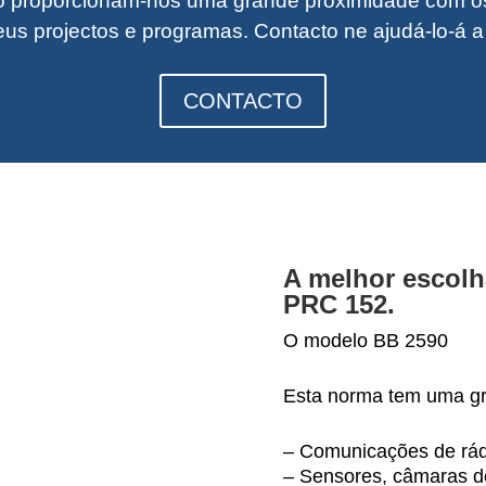
proporcionam-nos uma grande proximidade com os 
us projectos e programas. Contacto n
e ajudá-lo-á 
CONTACTO
A melhor escolh
PRC 152.
O modelo BB 2590
Esta norma tem uma gra
– Comunicações de rádi
– Sensores, câmaras de