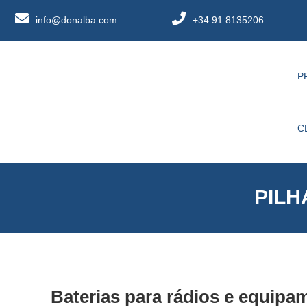
info@donalba.com
+34 91 8135206
P
C
PILH
Baterias para rádios e equipam