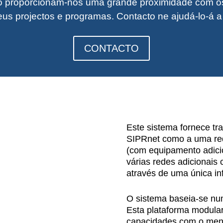
proporcionam-nos uma grande proximidade com os 
us projectos e programas. Contacto n
e ajudá-lo-á 
CONTACTO
Este sistema fornece tr
SIPRnet como a uma red
(com equipamento adicio
várias redes adicionais 
através de uma única inf
O sistema baseia-se nu
Esta plataforma modular
capacidades com o meno