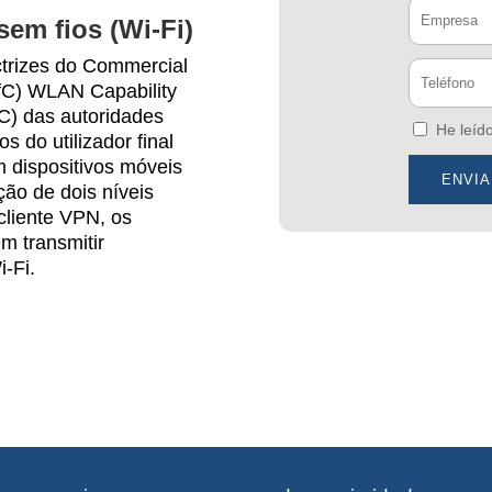
em fios (Wi-Fi)
ctrizes do Commercial
SfC) WLAN Capability
C) das autoridades
He leíd
s do utilizador final
m dispositivos móveis
ão de dois níveis
liente VPN, os
em transmitir
i-Fi.