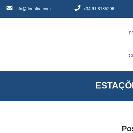
info@donalba.com
+34 91 8135206
P
C
ESTAÇÕ
Po