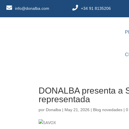
info@donalba.com
+34 91 8135206
P
C
DONALBA presenta a 
representada
por
Donalba
|
May 21, 2026
|
Blog novedades
|
0