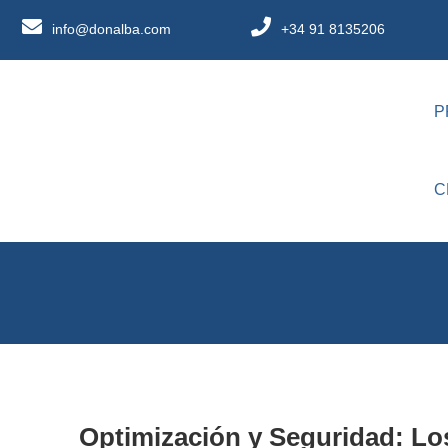
info@donalba.com
+34 91 8135206
P
C
Optimización y Seguridad: Lo