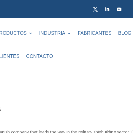
RODUCTOS
INDUSTRIA
FABRICANTES
BLOG
LIENTES
CONTACTO
s
sh company that leads the way in the military shipbuilding sector. 