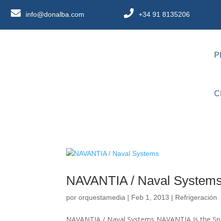
info@donalba.com
+34 91 8135206
P
C
NAVANTIA / Naval System
por
orquestamedia
|
Feb 1, 2013
|
Refrigeración
NAVANTIA / Naval Systems NAVANTIA Is the Spani