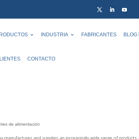
RODUCTOS
INDUSTRIA
FABRICANTES
BLOG
LIENTES
CONTACTO
ntes de alimentación
nufactures and supplies an increasingly wide range of products