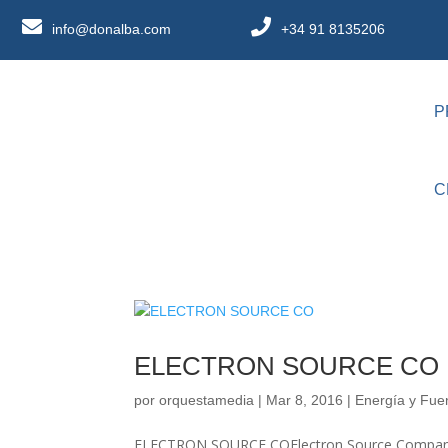
info@donalba.com
+34 91 8135206
P
C
ELECTRON SOURCE CO
por
orquestamedia
|
Mar 8, 2016
|
Energía y Fue
ELECTRON SOURCE COElectron Source Company ma