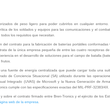
izados de peso ligero para poder cubrirlos en cualquier entorno.
rítica de los soldados y equipos para las comunicaciones y el combat
todos los requisitos que necesitan.
ón del contrato para la fabricación de baterías portátiles conformada
e trata de la única empresa pequeña de entre las cuatro receptoras de
eriencia en el desarrollo de soluciones para el campo de batalla (bate
 frutos.
una fuente de energía centralizada que puede cargar toda una sui
rado de Conciencia Situacional (SA) utilizado durante las operacion
sual Integrado (UVAS) de Microsoft y la Nueva Generación de Arm
ics cumple con las especificaciones exactas del MIL-PRF-32383/4X.
y sobre el contrato firmado entre Bren-Tronics y el ejército de los Es
ágina web de la empresa
.