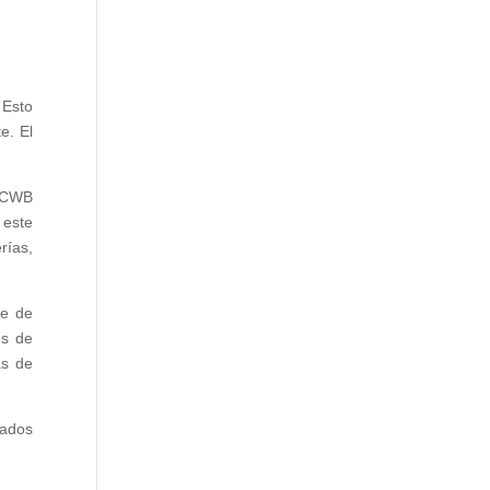
 Esto
e. El
s CWB
 este
rías,
te de
es de
as de
tados