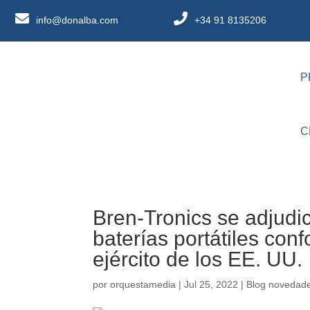
info@donalba.com
+34 91 8135206
P
C
Bren-Tronics se adjudic
baterías portátiles co
ejército de los EE. UU.
por
orquestamedia
|
Jul 25, 2022
|
Blog novedad