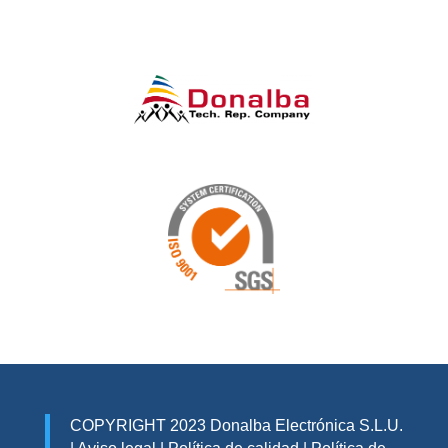
COPYRIGHT 2023 Donalba Electrónica S.L.U.