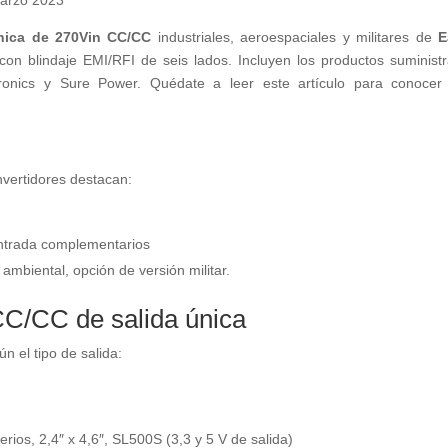
única de 270Vin CC/CC
industriales, aeroespaciales y militares de
E
on blindaje EMI/RFI de seis lados. Incluyen los productos suminist
tronics y Sure Power. Quédate a leer este artículo para conoce
nvertidores destacan:
entrada complementarios
biental, opción de versión militar.
CC/CC de salida única
 el tipo de salida:
ios, 2,4″ x 4,6″, SL500S (3,3 y 5 V de salida)