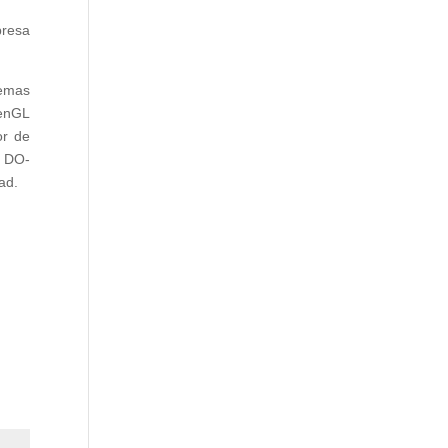
resa
temas
penGL
or de
y DO-
ad.