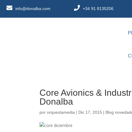
info@donalba.com
+34 91 8135206
P
C
Core Avionics & Industr
Donalba
por
orquestamedia
|
Dic 17, 2015
|
Blog novedad