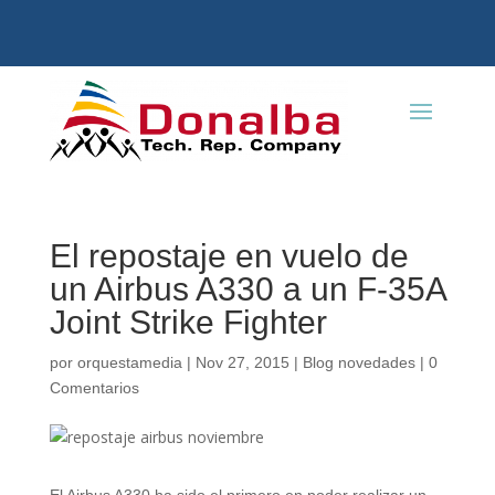
El repostaje en vuelo de
un Airbus A330 a un F-35A
Joint Strike Fighter
por
orquestamedia
|
Nov 27, 2015
|
Blog novedades
|
0
Comentarios
El Airbus A330 ha sido el primero en poder realizar un