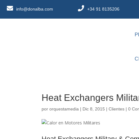
info@donalba.com
+34 91 8135206
P
C
Heat Exchangers Milit
por
orquestamedia
|
Dic 8, 2015
|
Clientes
|
0 Co
Heat Exchangers Military & Com