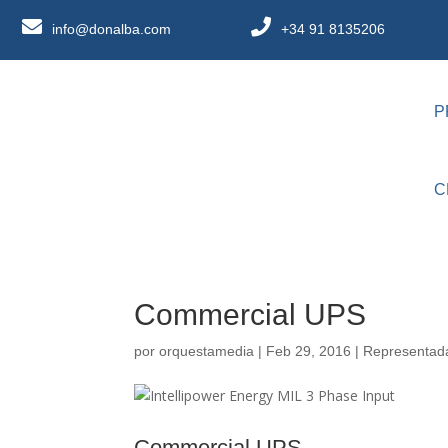
info@donalba.com
+34 91 8135206
P
C
Commercial UPS
por
orquestamedia
|
Feb 29, 2016
|
Representad
Commercial UPS