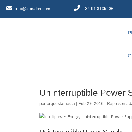
info@donalba.com
+34 91 8135206
P
C
Uninterruptible Power 
por
orquestamedia
|
Feb 29, 2016
|
Representad
Uninterruptible Power Supply