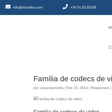
info@donalba.com
+34 91 8135206
P
C
Familia de codecs de v
por
orquestamedia
|
Ene 23, 2013
|
Responsive
Familia de codecs de video