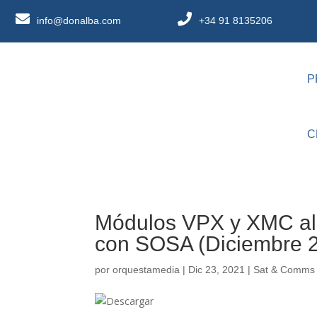
info@donalba.com
+34 91 8135206
P
C
Módulos VPX y XMC ali
con SOSA (Diciembre 
por
orquestamedia
|
Dic 23, 2021
|
Sat & Comms