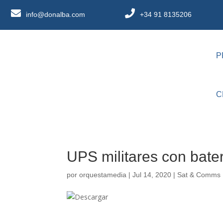
info@donalba.com
+34 91 8135206
P
C
UPS militares con bater
por
orquestamedia
|
Jul 14, 2020
|
Sat & Comms