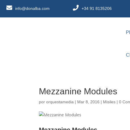
info@donalba.com
+34 91 8135206
P
C
Mezzanine Modules
por
orquestamedia
|
Mar 8, 2016
|
Misiles
|
0 Com
Mezzanine Modules