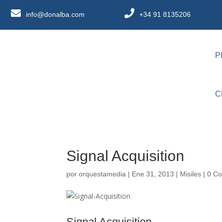
info@donalba.com
+34 91 8135206
P
C
Signal Acquisition
por
orquestamedia
|
Ene 31, 2013
|
Misiles
|
0 Co
Signal Acquisition