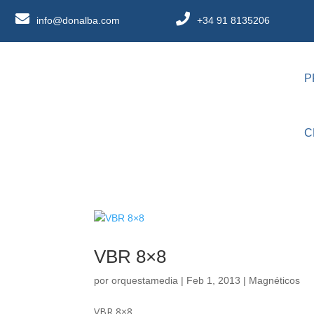
info@donalba.com
+34 91 8135206
P
C
VBR 8×8
por
orquestamedia
|
Feb 1, 2013
|
Magnéticos
VBR 8×8